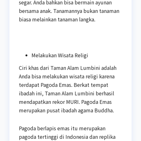
segar. Anda bahkan bisa bermain ayunan
bersama anak. Tanamannya bukan tanaman
biasa melainkan tanaman langka.
Melakukan Wisata Religi
Ciri khas dari Taman Alam Lumbini adalah
Anda bisa melakukan wisata religi karena
terdapat Pagoda Emas. Berkat tempat
ibadah ini, Taman Alam Lumbini berhasil
mendapatkan rekor MURI. Pagoda Emas
merupakan pusat ibadah agama Buddha.
Pagoda berlapis emas itu merupakan
pagoda tertinggi di Indonesia dan replika