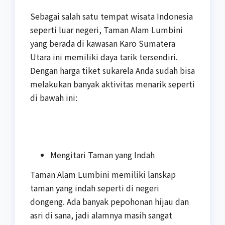
Sebagai salah satu tempat wisata Indonesia
seperti luar negeri, Taman Alam Lumbini
yang berada di kawasan Karo Sumatera
Utara ini memiliki daya tarik tersendiri.
Dengan harga tiket sukarela Anda sudah bisa
melakukan banyak aktivitas menarik seperti
di bawah ini:
Mengitari Taman yang Indah
Taman Alam Lumbini memiliki lanskap
taman yang indah seperti di negeri
dongeng. Ada banyak pepohonan hijau dan
asri di sana, jadi alamnya masih sangat