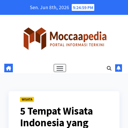
Skip
Sen. Jun 8th, 2026
9:24:59 PM
to
content
WISATA
5 Tempat Wisata
Indonesia yang