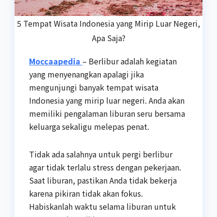
5 Tempat Wisata Indonesia yang Mirip Luar Negeri,
Apa Saja?
Moccaapedia
– Berlibur adalah kegiatan
yang menyenangkan apalagi jika
mengunjungi banyak tempat wisata
Indonesia yang mirip luar negeri. Anda akan
memiliki pengalaman liburan seru bersama
keluarga sekaligu melepas penat.
Tidak ada salahnya untuk pergi berlibur
agar tidak terlalu stress dengan pekerjaan.
Saat liburan, pastikan Anda tidak bekerja
karena pikiran tidak akan fokus.
Habiskanlah waktu selama liburan untuk