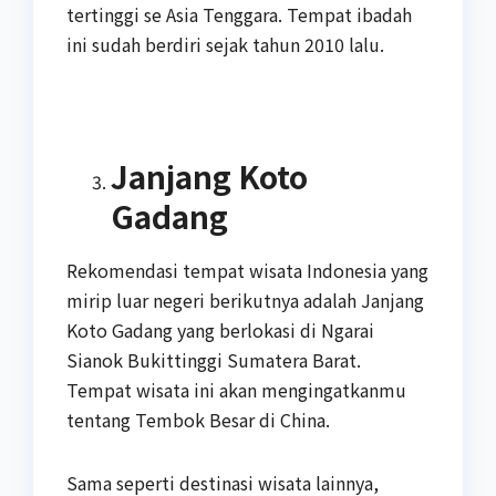
tertinggi se Asia Tenggara. Tempat ibadah
ini sudah berdiri sejak tahun 2010 lalu.
Janjang Koto
Gadang
Rekomendasi tempat wisata Indonesia yang
mirip luar negeri berikutnya adalah Janjang
Koto Gadang yang berlokasi di Ngarai
Sianok Bukittinggi Sumatera Barat.
Tempat wisata ini akan mengingatkanmu
tentang Tembok Besar di China.
Sama seperti destinasi wisata lainnya,