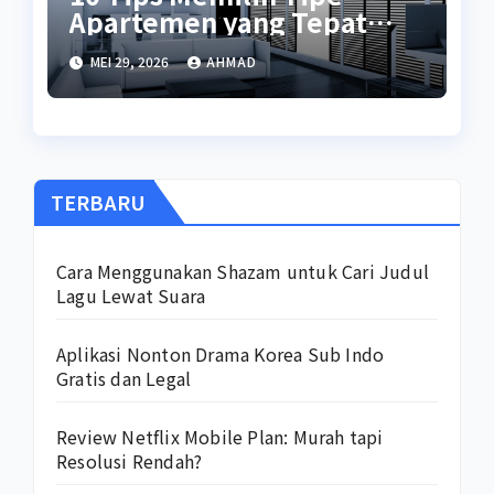
Apartemen yang Tepat
untuk Anda
MEI 29, 2026
AHMAD
TERBARU
Cara Menggunakan Shazam untuk Cari Judul
Lagu Lewat Suara
Aplikasi Nonton Drama Korea Sub Indo
Gratis dan Legal
Review Netflix Mobile Plan: Murah tapi
Resolusi Rendah?