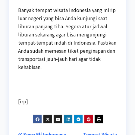
Banyak tempat wisata Indonesia yang mirip
luar negeri yang bisa Anda kunjungi saat
liburan panjang tiba. Segera atur jadwal
liburan sekarang agar bisa mengunjungi
tempat-tempat indah di Indonesia. Pastikan
Anda sudah memesan tiket penginapan dan
transportasi jauh-jauh hari agar tidak
kehabisan.
[irp]
Sewa Elf Indramayu
Tempat Wisata