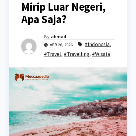
Mirip Luar Negeri,
Apa Saja?
By
ahmad
#Indonesia
,
APR 26, 2026
#Travel
,
#Travelling
,
#Wisata