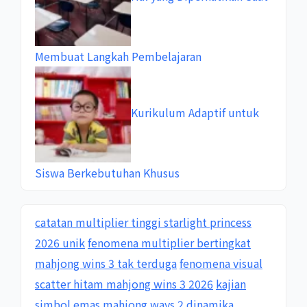
Membuat Langkah Pembelajaran
Kurikulum Adaptif untuk
Siswa Berkebutuhan Khusus
catatan multiplier tinggi starlight princess
2026 unik
fenomena multiplier bertingkat
mahjong wins 3 tak terduga
fenomena visual
scatter hitam mahjong wins 3 2026
kajian
simbol emas mahjong ways 2 dinamika