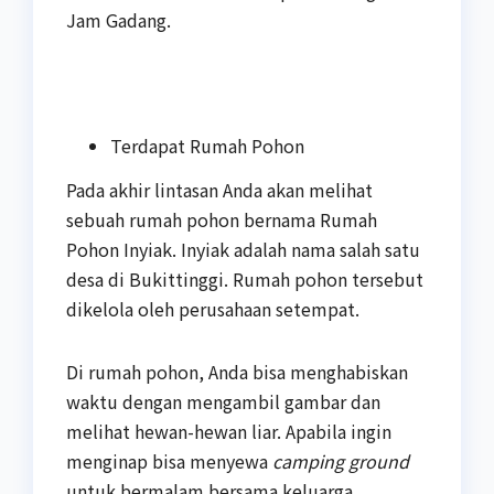
Jam Gadang.
Terdapat Rumah Pohon
Pada akhir lintasan Anda akan melihat
sebuah rumah pohon bernama Rumah
Pohon Inyiak. Inyiak adalah nama salah satu
desa di Bukittinggi. Rumah pohon tersebut
dikelola oleh perusahaan setempat.
Di rumah pohon, Anda bisa menghabiskan
waktu dengan mengambil gambar dan
melihat hewan-hewan liar. Apabila ingin
menginap bisa menyewa
camping ground
untuk bermalam bersama keluarga.