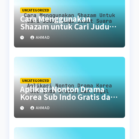
UNCATEGORIZED
Cara Menggunakan
Shazam untuk Cari Judul
Lagu Lewat Suara
AHMAD
UNCATEGORIZED
Aplikasi Nonton Drama
Korea Sub Indo Gratis dan
Legal
AHMAD