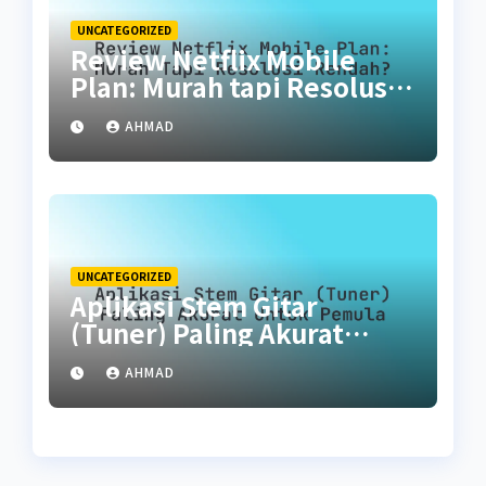
UNCATEGORIZED
Review Netflix Mobile
Plan: Murah tapi Resolusi
Rendah?
AHMAD
UNCATEGORIZED
Aplikasi Stem Gitar
(Tuner) Paling Akurat
untuk Pemula
AHMAD