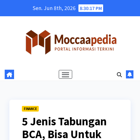
Skip
Sen. Jun 8th, 2026
8:30:18 PM
to
content
FINANCE
5 Jenis Tabungan
BCA, Bisa Untuk