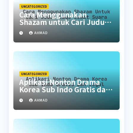
UNCATEGORIZED
Cara Menggunakan
Shazam untuk Cari Judul
Lagu Lewat Suara
AHMAD
UNCATEGORIZED
Aplikasi Nonton Drama
Korea Sub Indo Gratis dan
Legal
AHMAD