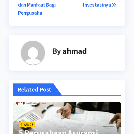
pos
dan Manfaat Bagi
Investasinya
Pengusaha
By
ahmad
Related Post
FINANCE
5 Perusahaan Asuransi