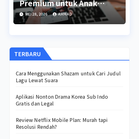
Premium untuk Anak
Kuliah
MEI 28, 2026
AHMAD
TERBARU
Cara Menggunakan Shazam untuk Cari Judul
Lagu Lewat Suara
Aplikasi Nonton Drama Korea Sub Indo
Gratis dan Legal
Review Netflix Mobile Plan: Murah tapi
Resolusi Rendah?