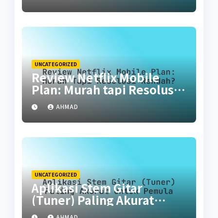
UNCATEGORIZED
Review Netflix Mobile
Plan: Murah tapi Resolusi
Rendah?
AHMAD
UNCATEGORIZED
Aplikasi Stem Gitar
(Tuner) Paling Akurat
untuk Pemula
AHMAD