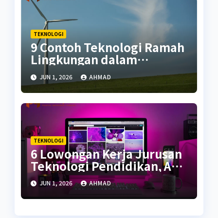
TEKNOLOGI
9 Contoh Teknologi Ramah
Lingkungan dalam
Kehidupan
JUN 1, 2026
AHMAD
TEKNOLOGI
6 Lowongan Kerja Jurusan
Teknologi Pendidikan, Apa
Saja?
JUN 1, 2026
AHMAD