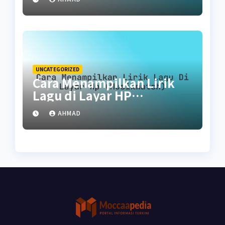
UNCATEGORIZED
Cara Menampilkan Lirik
Lagu di Layar HP
(Musixmatch)
AHMAD