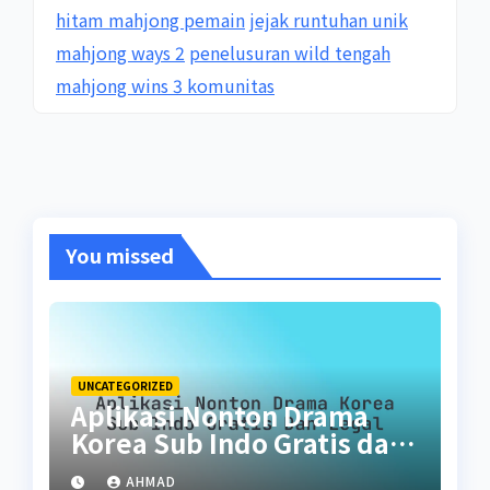
hitam mahjong pemain
jejak runtuhan unik
mahjong ways 2
penelusuran wild tengah
mahjong wins 3 komunitas
You missed
UNCATEGORIZED
Aplikasi Nonton Drama
Korea Sub Indo Gratis dan
Legal
AHMAD