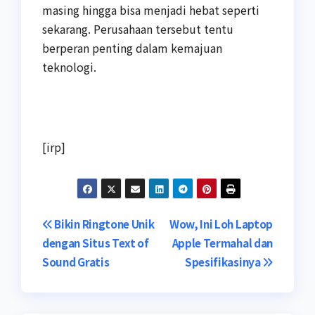
masing hingga bisa menjadi hebat seperti
sekarang. Perusahaan tersebut tentu
berperan penting dalam kemajuan
teknologi.
[irp]
Navigasi
Bikin Ringtone Unik
Wow, Ini Loh Laptop
dengan Situs Text of
Apple Termahal dan
pos
Sound Gratis
Spesifikasinya