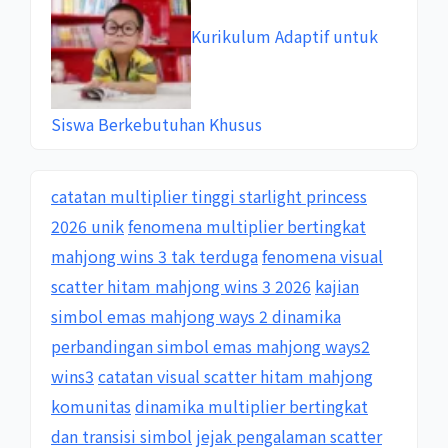
Kurikulum Adaptif untuk
Siswa Berkebutuhan Khusus
catatan multiplier tinggi starlight princess
2026 unik
fenomena multiplier bertingkat
mahjong wins 3 tak terduga
fenomena visual
scatter hitam mahjong wins 3 2026
kajian
simbol emas mahjong ways 2 dinamika
perbandingan simbol emas mahjong ways2
wins3
catatan visual scatter hitam mahjong
komunitas
dinamika multiplier bertingkat
dan transisi simbol
jejak pengalaman scatter