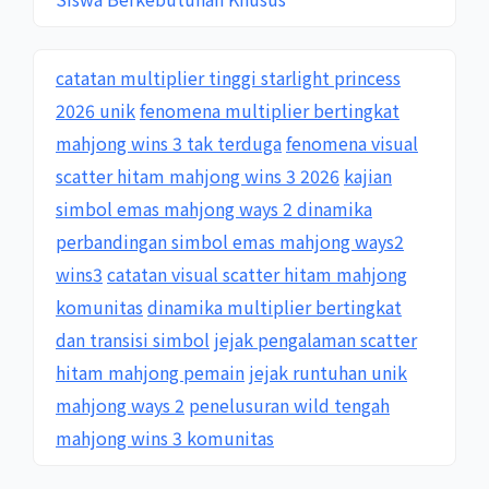
catatan multiplier tinggi starlight princess
2026 unik
fenomena multiplier bertingkat
mahjong wins 3 tak terduga
fenomena visual
scatter hitam mahjong wins 3 2026
kajian
simbol emas mahjong ways 2 dinamika
perbandingan simbol emas mahjong ways2
wins3
catatan visual scatter hitam mahjong
komunitas
dinamika multiplier bertingkat
dan transisi simbol
jejak pengalaman scatter
hitam mahjong pemain
jejak runtuhan unik
mahjong ways 2
penelusuran wild tengah
mahjong wins 3 komunitas