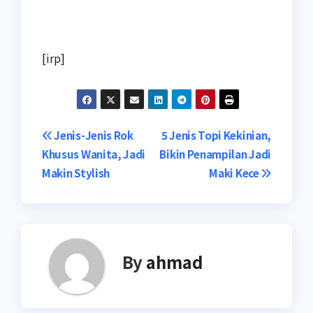
[irp]
Navigasi
Jenis-Jenis Rok
5 Jenis Topi Kekinian,
Khusus Wanita, Jadi
Bikin Penampilan Jadi
pos
Makin Stylish
Maki Kece
By
ahmad