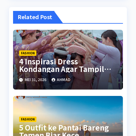
Related Post
FASHION
4 Inspirasi Dress
Kondangan Agar Tampil
Maksimal
MEI 31, 2026
AHMAD
FASHION
5 Outfit ke Pantai Bareng
Temen Biar Kece