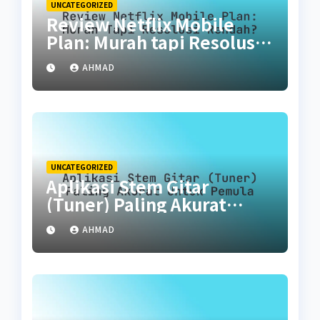
UNCATEGORIZED
Review Netflix Mobile
Plan: Murah tapi Resolusi
Rendah?
AHMAD
UNCATEGORIZED
Aplikasi Stem Gitar
(Tuner) Paling Akurat
untuk Pemula
AHMAD