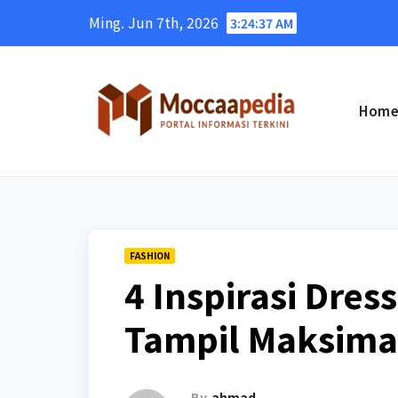
Skip
Ming. Jun 7th, 2026
3:24:38 AM
to
content
Hom
FASHION
4 Inspirasi Dre
Tampil Maksima
By
ahmad