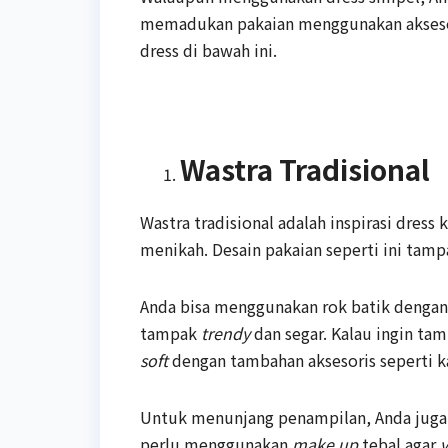
memadukan pakaian menggunakan akseso
dress di bawah ini.
Wastra Tradisional
Wastra tradisional adalah inspirasi dres
menikah. Desain pakaian seperti ini tamp
Anda bisa menggunakan rok batik denga
tampak
trendy
dan segar. Kalau ingin ta
soft
dengan tambahan aksesoris seperti k
Untuk menunjang penampilan, Anda jug
perlu menggunakan
make up
tebal agar
v