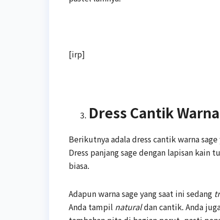
[irp]
Dress Cantik Warna
Berikutnya adala dress cantik warna sa
Dress panjang sage dengan lapisan kain t
biasa.
Adapun warna sage yang saat ini sedang
t
Anda tampil
natural
dan cantik. Anda jug
tambahan pita di bagian perut, pasti pe