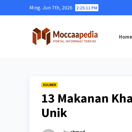
Skip
Ming. Jun 7th, 2026
2:25:13 PM
to
content
Hom
KULINER
13 Makanan Kha
Unik
By
ahmad