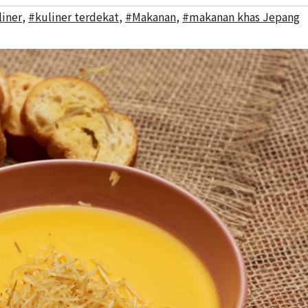
liner
,
#kuliner terdekat
,
#Makanan
,
#makanan khas Jepang