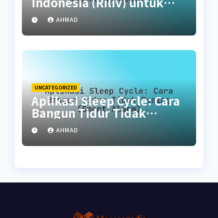
Indonesia (Riliv) untuk
Kesehatan Mental
AHMAD
UNCATEGORIZED
Aplikasi Sleep Cycle: Cara
Bangun Tidur Tidak
Pusing (Smart Alarm)
AHMAD