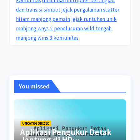
dan transisi simbol
jejak pengalaman scatter
hitam mahjong pemain
jejak runtuhan unik
mahjong ways 2
penelusuran wild tengah
mahjong wins 3 komunitas
You missed
UNCATEGORIZED
Aplikasi Pengukur Detak
Jantung di HP