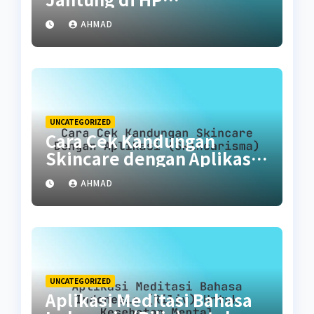
(Akuratkah?)
AHMAD
UNCATEGORIZED
Cara Cek Kandungan
Skincare dengan Aplikasi
(SkinCarisma)
AHMAD
UNCATEGORIZED
Aplikasi Meditasi Bahasa