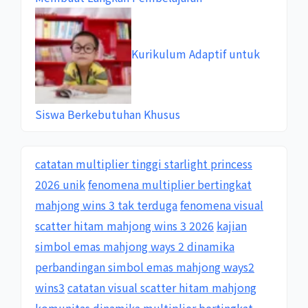
Kurikulum Adaptif untuk
Siswa Berkebutuhan Khusus
catatan multiplier tinggi starlight princess
2026 unik
fenomena multiplier bertingkat
mahjong wins 3 tak terduga
fenomena visual
scatter hitam mahjong wins 3 2026
kajian
simbol emas mahjong ways 2 dinamika
perbandingan simbol emas mahjong ways2
wins3
catatan visual scatter hitam mahjong
komunitas
dinamika multiplier bertingkat