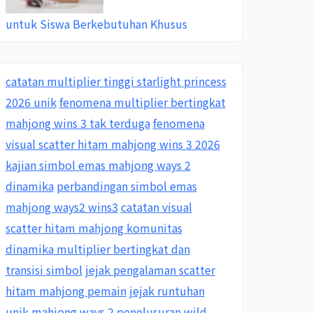
untuk Siswa Berkebutuhan Khusus
catatan multiplier tinggi starlight princess
2026 unik
fenomena multiplier bertingkat
mahjong wins 3 tak terduga
fenomena
visual scatter hitam mahjong wins 3 2026
kajian simbol emas mahjong ways 2
dinamika
perbandingan simbol emas
mahjong ways2 wins3
catatan visual
scatter hitam mahjong komunitas
dinamika multiplier bertingkat dan
transisi simbol
jejak pengalaman scatter
hitam mahjong pemain
jejak runtuhan
unik mahjong ways 2
penelusuran wild