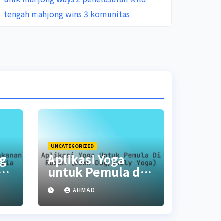
tengah mahjong wins 3 komunitas
UNCATEGORIZED
ng
Aplikasi Yoga
untuk Pemula di
et
Rumah (Down
AHMAD
Dog/Daily Yoga)