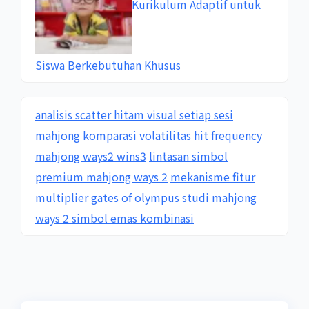
Kurikulum Adaptif untuk
Siswa Berkebutuhan Khusus
analisis scatter hitam visual setiap sesi
mahjong
komparasi volatilitas hit frequency
mahjong ways2 wins3
lintasan simbol
premium mahjong ways 2
mekanisme fitur
multiplier gates of olympus
studi mahjong
ways 2 simbol emas kombinasi