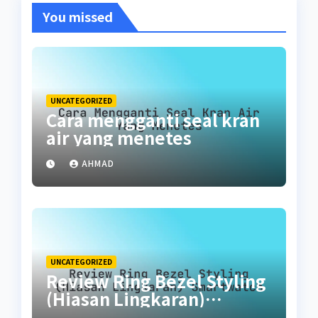
You missed
UNCATEGORIZED
Cara mengganti seal kran
air yang menetes
AHMAD
UNCATEGORIZED
Review Ring Bezel Styling
(Hiasan Lingkaran)
Smartwatch