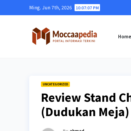
Skip
Ming. Jun 7th, 2026
10:07:08 PM
to
content
Hom
UNCATEGORIZED
Review Stand C
(Dudukan Meja)
By
ahmad