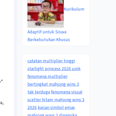
Kurikulum
Adaptif untuk Siswa
Berkebutuhan Khusus
catatan multiplier tinggi
starlight princess 2026 unik
fenomena multiplier
e”
bertingkat mahjong wins 3
tak terduga
fenomena visual
scatter hitam mahjong wins 3
a,
2026
kajian simbol emas
mahjong ways 2 dinamika