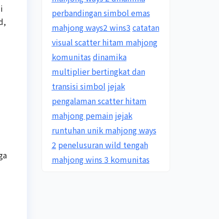
i
perbandingan simbol emas
d,
mahjong ways2 wins3
catatan
visual scatter hitam mahjong
komunitas
dinamika
multiplier bertingkat dan
transisi simbol
jejak
pengalaman scatter hitam
mahjong pemain
jejak
runtuhan unik mahjong ways
2
penelusuran wild tengah
ga
mahjong wins 3 komunitas