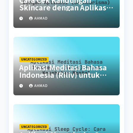
Skincare dengan Aplikasi
(SkinCarisma)
AHMAD
UNCATEGORIZED
Aplikasi Meditasi Bahasa
Indonesia (Riliv) untuk
Kesehatan Mental
AHMAD
UNCATEGORIZED