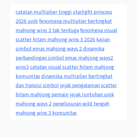
catatan multiplier tinggi starlight princess
2026 unik
fenomena multiplier bertingkat
mahjong wins 3 tak terduga
fenomena visual
scatter hitam mahjong wins 3 2026
kajian
simbol emas mahjong ways 2 dinamika
perbandingan simbol emas mahjong ways2
wins3
catatan visual scatter hitam mahjong
komunitas
dinamika multiplier bertingkat
dan transisi simbol
jejak pengalaman scatter
hitam mahjong pemain
jejak runtuhan unik
mahjong ways 2
penelusuran wild tengah
mahjong wins 3 komunitas