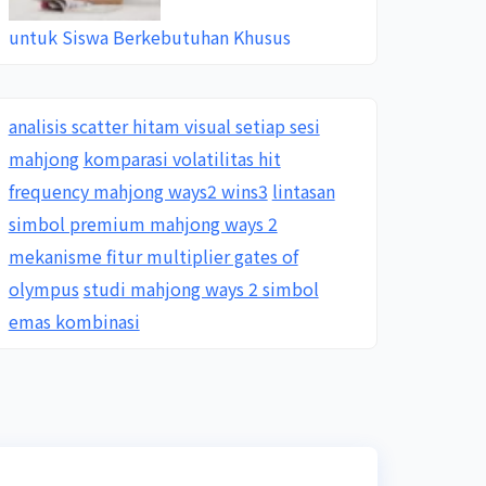
untuk Siswa Berkebutuhan Khusus
analisis scatter hitam visual setiap sesi
mahjong
komparasi volatilitas hit
frequency mahjong ways2 wins3
lintasan
simbol premium mahjong ways 2
mekanisme fitur multiplier gates of
olympus
studi mahjong ways 2 simbol
emas kombinasi