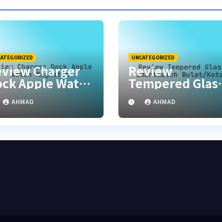
ATEGORIZED
UNCATEGORIZED
view Charger
Review
ck Apple Watch
Tempered Glas
agnetic
Smartwatch
AHMAD
AHMAD
Bulat/Kotak