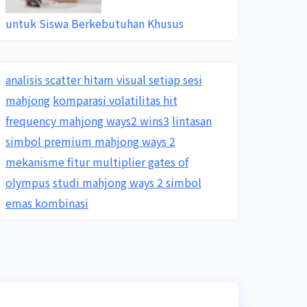
untuk Siswa Berkebutuhan Khusus
analisis scatter hitam visual setiap sesi
mahjong
komparasi volatilitas hit
frequency mahjong ways2 wins3
lintasan
simbol premium mahjong ways 2
mekanisme fitur multiplier gates of
olympus
studi mahjong ways 2 simbol
emas kombinasi