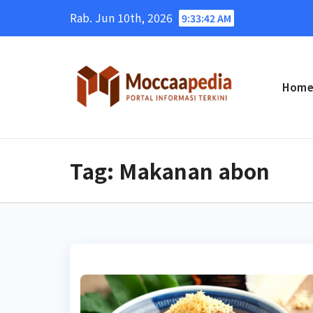
Skip
Rab. Jun 10th, 2026
9:33:42 AM
to
content
Hom
Tag:
Makanan abon