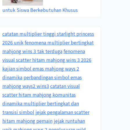
untuk Siswa Berkebutuhan Khusus
catatan multiplier tinggi starlight princess
2026 unik
fenomena multiplier bertingkat
mahjong wins 3 tak terduga
fenomena
visual scatter hitam mahjong wins 3 2026
kajian simbol emas mahjong ways 2
dinamika
perbandingan simbol emas
mahjong ways2 wins3
catatan visual
scatter hitam mahjong komunitas
dinamika multiplier bertingkat dan
transisi simbol
jejak pengalaman scatter
hitam mahjong pemain
jejak runtuhan
unik mahjong ways 2
penelusuran wild