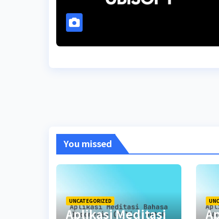
You missed
UNCATEGORIZED
UNC
Aplikasi Meditasi
Ap