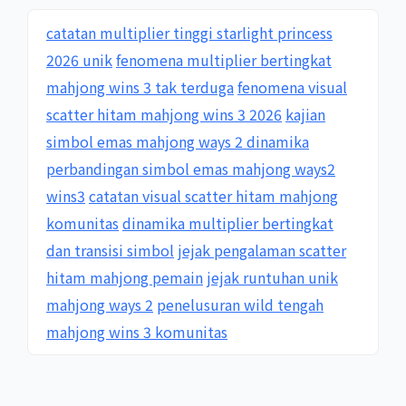
catatan multiplier tinggi starlight princess
2026 unik
fenomena multiplier bertingkat
mahjong wins 3 tak terduga
fenomena visual
scatter hitam mahjong wins 3 2026
kajian
simbol emas mahjong ways 2 dinamika
perbandingan simbol emas mahjong ways2
wins3
catatan visual scatter hitam mahjong
komunitas
dinamika multiplier bertingkat
dan transisi simbol
jejak pengalaman scatter
hitam mahjong pemain
jejak runtuhan unik
mahjong ways 2
penelusuran wild tengah
mahjong wins 3 komunitas