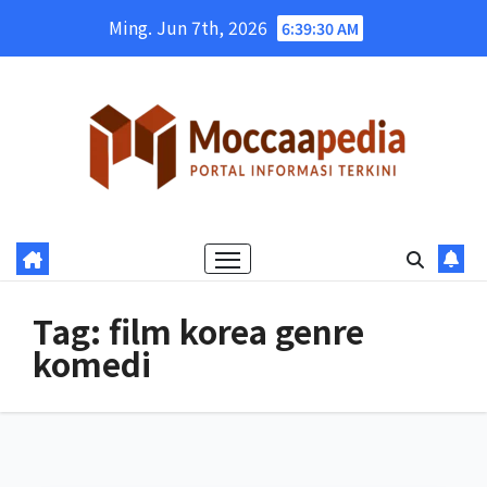
Skip
Ming. Jun 7th, 2026
6:39:30 AM
to
content
Tag:
film korea genre
komedi