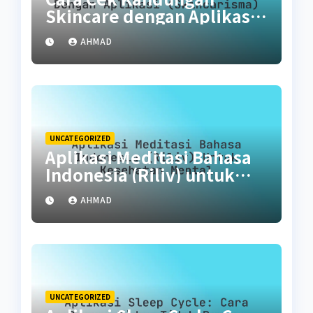
Skincare dengan Aplikasi
(SkinCarisma)
AHMAD
UNCATEGORIZED
Aplikasi Meditasi Bahasa
Indonesia (Riliv) untuk
Kesehatan Mental
AHMAD
UNCATEGORIZED