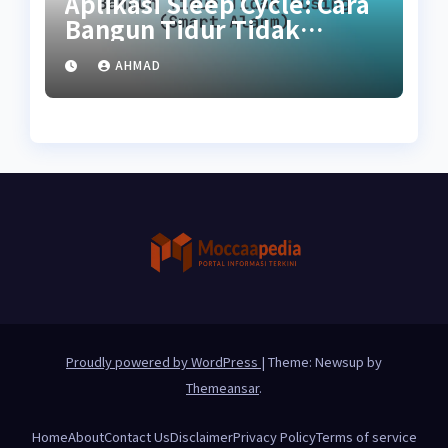
Aplikasi Sleep Cycle: Cara
Bangun Tidur Tidak
Pusing (Smart Alarm)
AHMAD
Proudly powered by WordPress
|
Theme: Newsup by
Themeansar
.
Home
About
Contact Us
Disclaimer
Privacy Policy
Terms of service