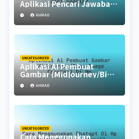
Aplikasi Pencari Jawaban
Lebih Pintar dari Google?
AHMAD
UNCATEGORIZED
Aplikasi AI Pembuat
Gambar (Midjourney/Bing
Image Creator) di HP
AHMAD
UNCATEGORIZED
Cara Menggunakan