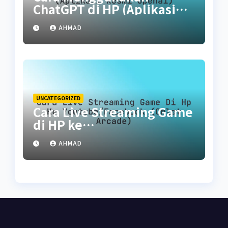
ChatGPT di HP (Aplikasi
Resmi OpenAI)
AHMAD
UNCATEGORIZED
Cara Live Streaming Game
di HP ke
YouTube/Facebook (Omlet
AHMAD
Arcade)