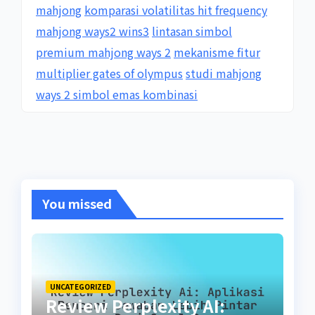
mahjong
komparasi volatilitas hit frequency
mahjong ways2 wins3
lintasan simbol
premium mahjong ways 2
mekanisme fitur
multiplier gates of olympus
studi mahjong
ways 2 simbol emas kombinasi
You missed
UNCATEGORIZED
Review Perplexity AI: