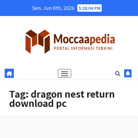
Skip
Sen. Jun 8th, 2026
5:38:04 PM
to
content
Tag:
dragon nest return
download pc