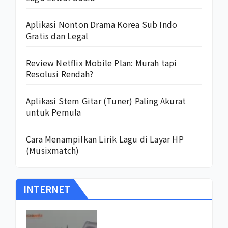
Aplikasi Nonton Drama Korea Sub Indo
Gratis dan Legal
Review Netflix Mobile Plan: Murah tapi
Resolusi Rendah?
Aplikasi Stem Gitar (Tuner) Paling Akurat
untuk Pemula
Cara Menampilkan Lirik Lagu di Layar HP
(Musixmatch)
INTERNET