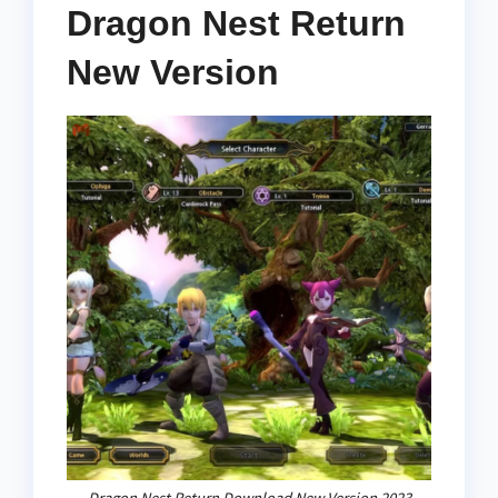
Dragon Nest Return
New Version
Dragon Nest Return Download New Version 2023