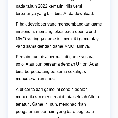
pada tahun 2022 kemarin, rilis versi
terbarunya yang kini bisa Anda download.
Pihak developer yang mengembangkan game
ini sendiri, memang fokus pada open world
MMO sehingga game ini memiliki game play
yang sama dengan game MMO lainnya.
Pemain pun bisa bermain di game secara
solo. Atau pun bersama dengan Union. Agar
bisa berpetualang bersama sekaligus
menyelesaikan quest.
Alur cerita dari game ini sendiri adalah
menceritakan mengenai dunia setelah Altera
terjatuh. Game ini pun, menghadirkan
pengalaman bermain yang baru bagi para