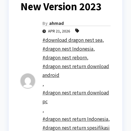
New Version 2023
By
ahmad
APR 21, 2026
#download dragon nest sea
,
#dragon nest Indonesia
,
#dragon nest reborn
,
#dragon nest return download
android
,
#dragon nest return download
pc
,
#dragon nest return Indonesia
,
#dragon nest return spesifikasi