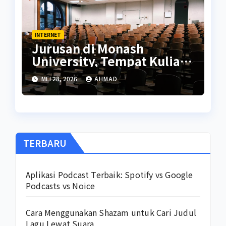
INTERNET
Jurusan di Monash
University, Tempat Kuliah
Iqbaal Ramadhan
MEI 28, 2026
AHMAD
TERBARU
Aplikasi Podcast Terbaik: Spotify vs Google
Podcasts vs Noice
Cara Menggunakan Shazam untuk Cari Judul
Lagu Lewat Suara