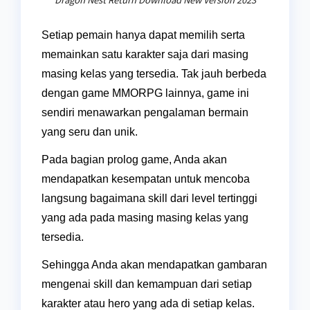
Setiap pemain hanya dapat memilih serta
memainkan satu karakter saja dari masing
masing kelas yang tersedia. Tak jauh berbeda
dengan game MMORPG lainnya, game ini
sendiri menawarkan pengalaman bermain
yang seru dan unik.
Pada bagian prolog game, Anda akan
mendapatkan kesempatan untuk mencoba
langsung bagaimana skill dari level tertinggi
yang ada pada masing masing kelas yang
tersedia.
Sehingga Anda akan mendapatkan gambaran
mengenai skill dan kemampuan dari setiap
karakter atau hero yang ada di setiap kelas.