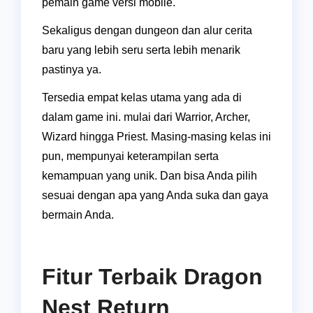
pemain game versi mobile.
Sekaligus dengan dungeon dan alur cerita
baru yang lebih seru serta lebih menarik
pastinya ya.
Tersedia empat kelas utama yang ada di
dalam game ini. mulai dari Warrior, Archer,
Wizard hingga Priest. Masing-masing kelas ini
pun, mempunyai keterampilan serta
kemampuan yang unik. Dan bisa Anda pilih
sesuai dengan apa yang Anda suka dan gaya
bermain Anda.
Fitur Terbaik Dragon
Nest Return