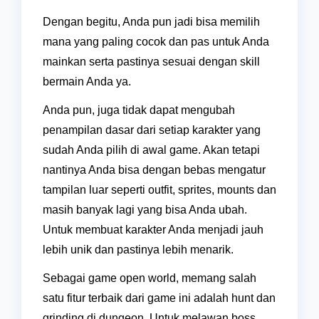
Dengan begitu, Anda pun jadi bisa memilih
mana yang paling cocok dan pas untuk Anda
mainkan serta pastinya sesuai dengan skill
bermain Anda ya.
Anda pun, juga tidak dapat mengubah
penampilan dasar dari setiap karakter yang
sudah Anda pilih di awal game. Akan tetapi
nantinya Anda bisa dengan bebas mengatur
tampilan luar seperti outfit, sprites, mounts dan
masih banyak lagi yang bisa Anda ubah.
Untuk membuat karakter Anda menjadi jauh
lebih unik dan pastinya lebih menarik.
Sebagai game open world, memang salah
satu fitur terbaik dari game ini adalah hunt dan
grinding di dungeon. Untuk melawan boss