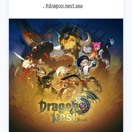
,
#dragon nest sea