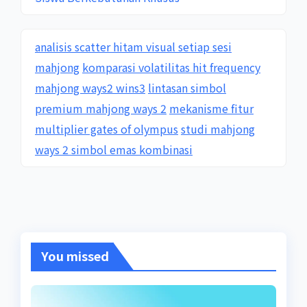
analisis scatter hitam visual setiap sesi
mahjong
komparasi volatilitas hit frequency
mahjong ways2 wins3
lintasan simbol
premium mahjong ways 2
mekanisme fitur
multiplier gates of olympus
studi mahjong
ways 2 simbol emas kombinasi
You missed