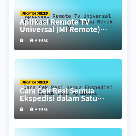
UNCATEGORIZED
Aplikasi Remote TV
Universal (Mi Remote)
untuk Semua Merek TV
AHMAD
UNCATEGORIZED
Cara Cek Resi Semua
Ekspedisi dalam Satu
Aplikasi
AHMAD