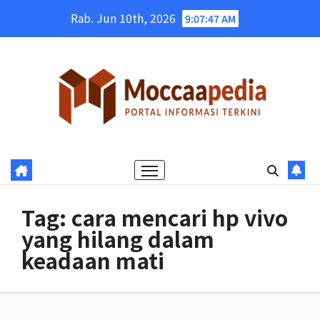
Skip
Rab. Jun 10th, 2026
9:07:48 AM
to
content
Tag:
cara mencari hp vivo
yang hilang dalam
keadaan mati