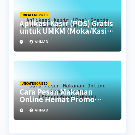
UNCATEGORIZED
Aplikasi Kasir (POS) Gratis
untuk UMKM (Moka/Kasir
Pintar)
AHMAD
UNCATEGORIZED
Cara Pesan Makanan
Online Hemat Promo
(ShopeeFood/GoFood)
AHMAD