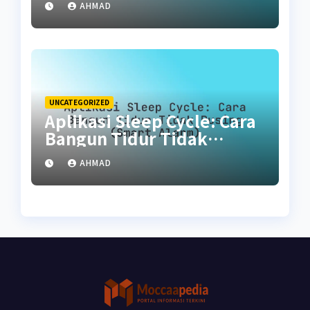
AHMAD
UNCATEGORIZED
Aplikasi Sleep Cycle: Cara
Bangun Tidur Tidak
Pusing (Smart Alarm)
AHMAD