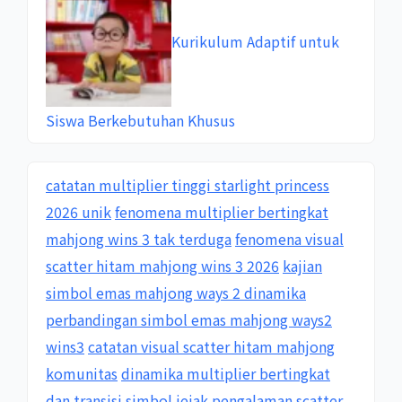
Kurikulum Adaptif untuk
Siswa Berkebutuhan Khusus
catatan multiplier tinggi starlight princess
2026 unik
fenomena multiplier bertingkat
mahjong wins 3 tak terduga
fenomena visual
scatter hitam mahjong wins 3 2026
kajian
simbol emas mahjong ways 2 dinamika
perbandingan simbol emas mahjong ways2
wins3
catatan visual scatter hitam mahjong
komunitas
dinamika multiplier bertingkat
dan transisi simbol
jejak pengalaman scatter