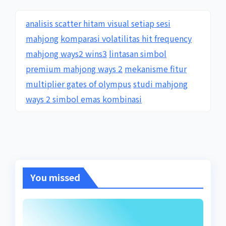
analisis scatter hitam visual setiap sesi
mahjong
komparasi volatilitas hit frequency
mahjong ways2 wins3
lintasan simbol
premium mahjong ways 2
mekanisme fitur
multiplier gates of olympus
studi mahjong
ways 2 simbol emas kombinasi
You missed