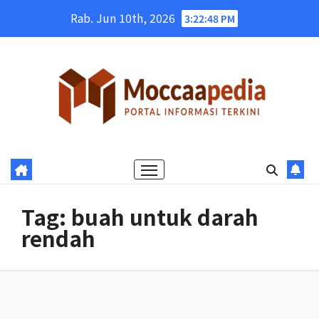
Skip
Rab. Jun 10th, 2026
3:22:49 PM
to
content
Tag:
buah untuk darah
rendah