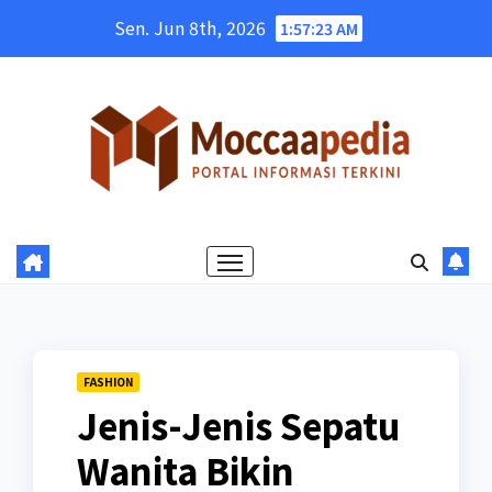
Skip
Sen. Jun 8th, 2026
1:57:25 AM
to
content
FASHION
Jenis-Jenis Sepatu
Wanita Bikin