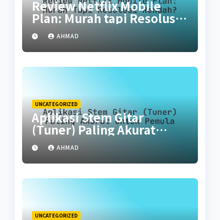
Review Netflix Mobile
Plan: Murah tapi Resolusi
Rendah?
AHMAD
UNCATEGORIZED
Aplikasi Stem Gitar
(Tuner) Paling Akurat
untuk Pemula
AHMAD
UNCATEGORIZED