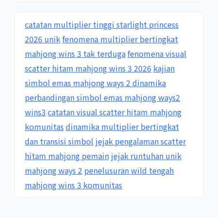
catatan multiplier tinggi starlight princess
2026 unik
fenomena multiplier bertingkat
mahjong wins 3 tak terduga
fenomena visual
scatter hitam mahjong wins 3 2026
kajian
simbol emas mahjong ways 2 dinamika
perbandingan simbol emas mahjong ways2
wins3
catatan visual scatter hitam mahjong
komunitas
dinamika multiplier bertingkat
dan transisi simbol
jejak pengalaman scatter
hitam mahjong pemain
jejak runtuhan unik
mahjong ways 2
penelusuran wild tengah
mahjong wins 3 komunitas