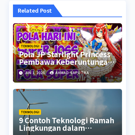
Related Post
TEKNOLOGI
Pola JP Starlight Princess
Pembawa Keberuntungan
Awal Tahun 2024
JUN 1, 2026
AHMAD SAPUTRA
TEKNOLOGI
9 Contoh Teknologi Ramah
Lingkungan dalam