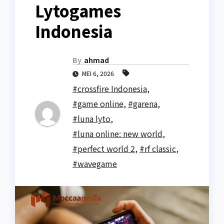
Lytogames
Indonesia
By
ahmad
MEI 6, 2026
#crossfire Indonesia
,
#game online
,
#garena
,
#luna lyto
,
#luna online: new world
,
#perfect world 2
,
#rf classic
,
#wavegame