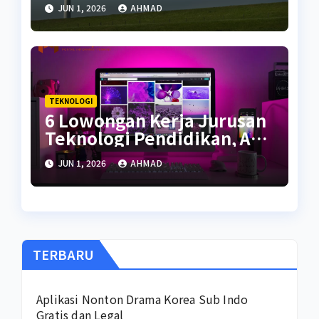
Kehidupan
JUN 1, 2026
AHMAD
TEKNOLOGI
6 Lowongan Kerja Jurusan
Teknologi Pendidikan, Apa
Saja?
JUN 1, 2026
AHMAD
TERBARU
Aplikasi Nonton Drama Korea Sub Indo
Gratis dan Legal