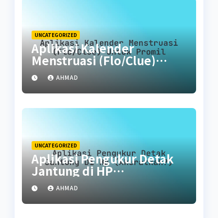
UNCATEGORIZED
Aplikasi Kalender
Menstruasi (Flo/Clue)
untuk Promil
AHMAD
UNCATEGORIZED
Aplikasi Pengukur Detak
Jantung di HP
(Akuratkah?)
AHMAD