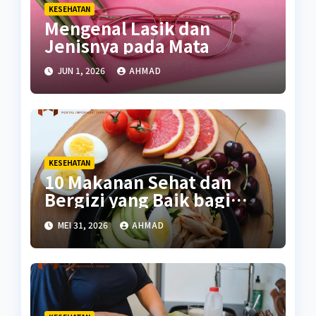
KESEHATAN
Mengenal Lasik dan
Jenisnya pada Mata
JUN 1, 2026
AHMAD
KESEHATAN
10 Makanan Sehat dan
Bergizi yang Baik bagi
Tubuh
MEI 31, 2026
AHMAD