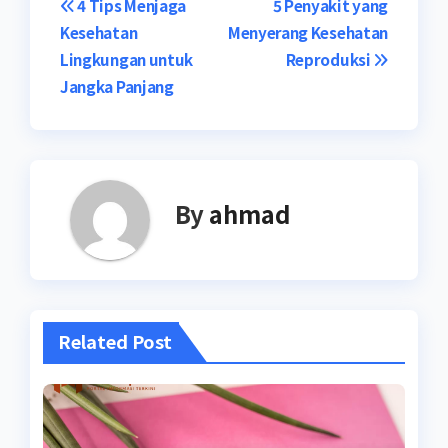
Navigasi
4 Tips Menjaga
5 Penyakit yang
Kesehatan
Menyerang Kesehatan
pos
Lingkungan untuk
Reproduksi
Jangka Panjang
By
ahmad
Related Post