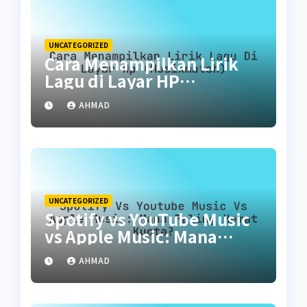
UNCATEGORIZED
Cara Menampilkan Lirik
Lagu di Layar HP
(Musixmatch)
AHMAD
UNCATEGORIZED
Spotify vs YouTube Music
vs Apple Music: Mana
Paling Hemat Kuota?
AHMAD