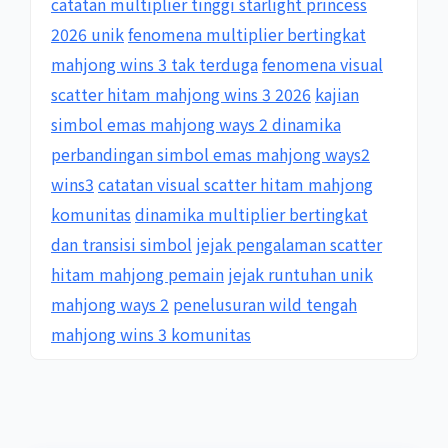
catatan multiplier tinggi starlight princess
2026 unik
fenomena multiplier bertingkat
mahjong wins 3 tak terduga
fenomena visual
scatter hitam mahjong wins 3 2026
kajian
simbol emas mahjong ways 2 dinamika
perbandingan simbol emas mahjong ways2
wins3
catatan visual scatter hitam mahjong
komunitas
dinamika multiplier bertingkat
dan transisi simbol
jejak pengalaman scatter
hitam mahjong pemain
jejak runtuhan unik
mahjong ways 2
penelusuran wild tengah
mahjong wins 3 komunitas