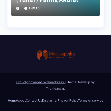
untuk Pemula
AHMAD
Proudly powered by WordPress
|
Theme: Newsup by
Themeansar
.
Home
About
Contact Us
Disclaimer
Privacy Policy
Terms of service