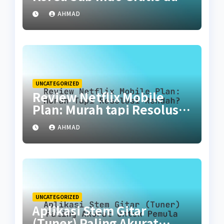
Legal
AHMAD
UNCATEGORIZED
Review Netflix Mobile
Plan: Murah tapi Resolusi
Rendah?
AHMAD
UNCATEGORIZED
Aplikasi Stem Gitar
(Tuner) Paling Akurat