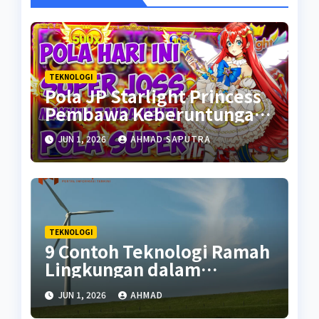
TEKNOLOGI
Pola JP Starlight Princess
Pembawa Keberuntungan
Awal Tahun 2024
JUN 1, 2026
AHMAD SAPUTRA
TEKNOLOGI
9 Contoh Teknologi Ramah
Lingkungan dalam
Kehidupan
JUN 1, 2026
AHMAD