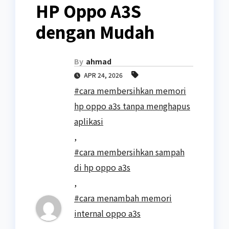
HP Oppo A3S
dengan Mudah
By
ahmad
APR 24, 2026
#cara membersihkan memori
hp oppo a3s tanpa menghapus
aplikasi
,
#cara membersihkan sampah
di hp oppo a3s
,
#cara menambah memori
internal oppo a3s
,