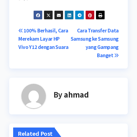
Navigasi
100% Berhasil, Cara
Cara Transfer Data
Merekam Layar HP
Samsung ke Samsung
pos
Vivo Y12 dengan Suara
yang Gampang
Banget
By
ahmad
Related Post