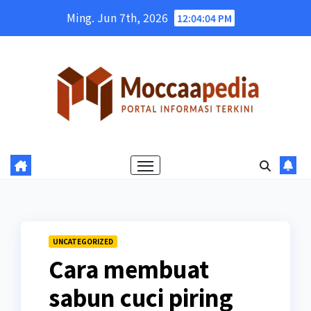
Skip
Ming. Jun 7th, 2026
12:04:05 PM
to
content
UNCATEGORIZED
Cara membuat
sabun cuci piring