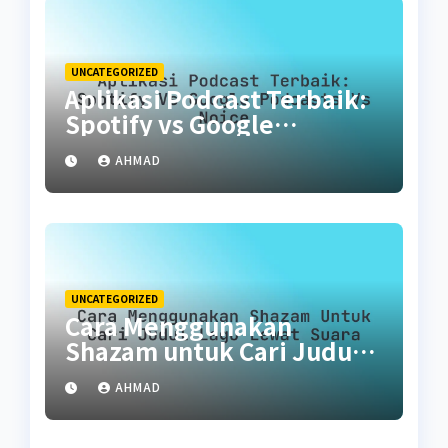
UNCATEGORIZED
Aplikasi Podcast Terbaik:
Spotify vs Google
Podcasts vs Noice
AHMAD
UNCATEGORIZED
Cara Menggunakan
Shazam untuk Cari Judul
Lagu Lewat Suara
AHMAD