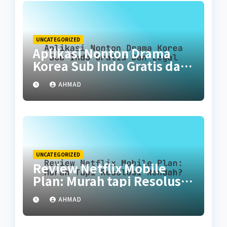
UNCATEGORIZED
Aplikasi Nonton Drama
Korea Sub Indo Gratis dan
Legal
AHMAD
UNCATEGORIZED
Review Netflix Mobile
Plan: Murah tapi Resolusi
Rendah?
AHMAD