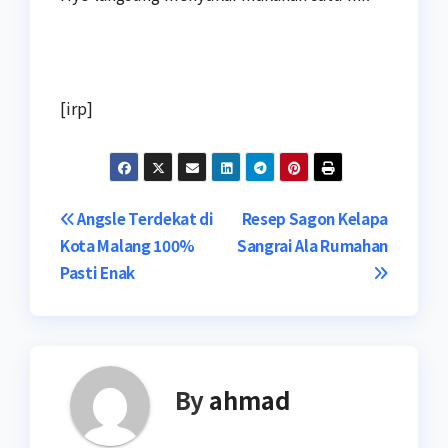
[irp]
Navigasi
Angsle Terdekat di
Resep Sagon Kelapa
Kota Malang 100%
Sangrai Ala Rumahan
pos
Pasti Enak
By
ahmad