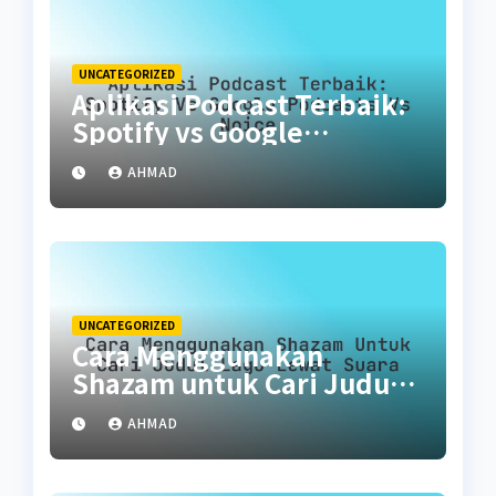
UNCATEGORIZED
Aplikasi Podcast Terbaik:
Spotify vs Google
Podcasts vs Noice
AHMAD
UNCATEGORIZED
Cara Menggunakan
Shazam untuk Cari Judul
Lagu Lewat Suara
AHMAD