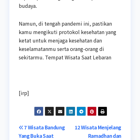
budaya.
Namun, di tengah pandemi ini, pastikan
kamu mengikuti protokol kesehatan yang
ketat untuk menjaga kesehatan dan
keselamatanmu serta orang-orang di
sekitarmu. Tempat Wisata Saat Lebaran
[irp]
Navigasi
7 Wisata Bandung
12 Wisata Menjelang
Yang Buka Saat
Ramadhan dan