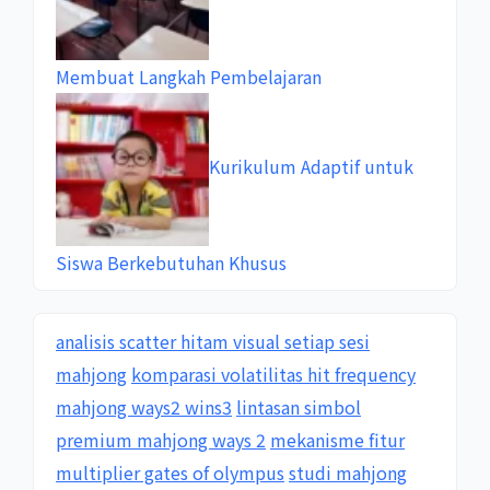
Membuat Langkah Pembelajaran
Kurikulum Adaptif untuk
Siswa Berkebutuhan Khusus
analisis scatter hitam visual setiap sesi
mahjong
komparasi volatilitas hit frequency
mahjong ways2 wins3
lintasan simbol
premium mahjong ways 2
mekanisme fitur
multiplier gates of olympus
studi mahjong