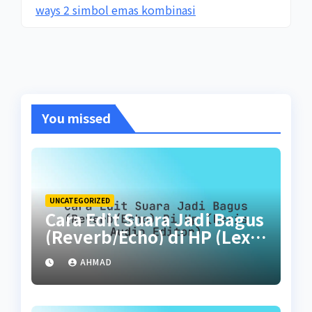
ways 2 simbol emas kombinasi
You missed
UNCATEGORIZED
Cara Edit Suara Jadi Bagus
(Reverb/Echo) di HP (Lexis
Audio Editor)
AHMAD