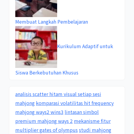
Membuat Langkah Pembelajaran
Kurikulum Adaptif untuk
Siswa Berkebutuhan Khusus
analisis scatter hitam visual setiap sesi
mahjong
komparasi volatilitas hit frequency
mahjong ways2 wins3
lintasan simbol
premium mahjong ways 2
mekanisme fitur
multiplier gates of olympus
studi mahjong