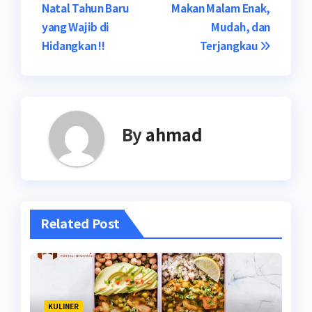
Natal Tahun Baru
Makan Malam Enak,
pos
yang Wajib di
Mudah, dan
Hidangkan !!
Terjangkau
By
ahmad
Related Post
KULINER