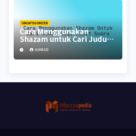
UNCATEGORIZED
Cara Menggunakan
Shazam untuk Cari Judul
Lagu Lewat Suara
AHMAD