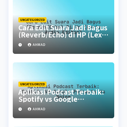
UNCATEGORIZED
Cara Edit Suara Jadi Bagus
(Reverb/Echo) di HP (Lexis
Audio Editor)
AHMAD
UNCATEGORIZED
Aplikasi Podcast Terbaik:
Spotify vs Google
Podcasts vs Noice
AHMAD