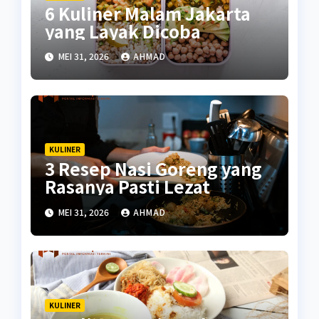
6 Kuliner Malam Jakarta
yang Layak Dicoba
MEI 31, 2026
AHMAD
KULINER
3 Resep Nasi Goreng yang
Rasanya Pasti Lezat
MEI 31, 2026
AHMAD
KULINER