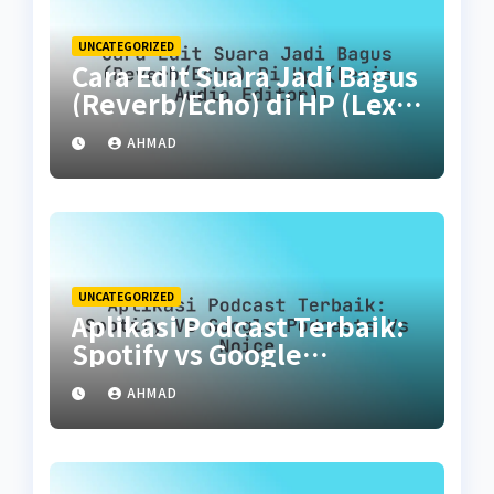
UNCATEGORIZED
Cara Edit Suara Jadi Bagus
(Reverb/Echo) di HP (Lexis
Audio Editor)
AHMAD
UNCATEGORIZED
Aplikasi Podcast Terbaik:
Spotify vs Google
Podcasts vs Noice
AHMAD