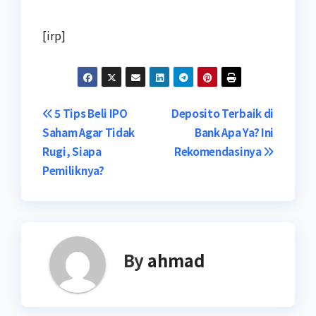
[irp]
Navigasi
5 Tips Beli IPO
Deposito Terbaik di
Saham Agar Tidak
Bank Apa Ya? Ini
pos
Rugi, Siapa
Rekomendasinya
Pemiliknya?
By
ahmad