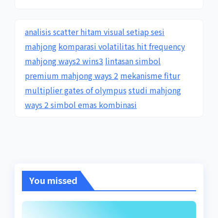
analisis scatter hitam visual setiap sesi
mahjong
komparasi volatilitas hit frequency
mahjong ways2 wins3
lintasan simbol
premium mahjong ways 2
mekanisme fitur
multiplier gates of olympus
studi mahjong
ways 2 simbol emas kombinasi
You missed