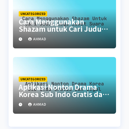
UNCATEGORIZED
Cara Menggunakan
Shazam untuk Cari Judul
Lagu Lewat Suara
AHMAD
UNCATEGORIZED
Aplikasi Nonton Drama
Korea Sub Indo Gratis dan
Legal
AHMAD