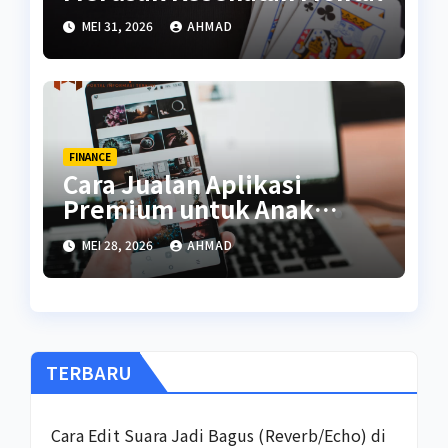
MEI 31, 2026
AHMAD
FINANCE
Cara Jualan Aplikasi
Premium untuk Anak
Kuliah
MEI 28, 2026
AHMAD
TERBARU
Cara Edit Suara Jadi Bagus (Reverb/Echo) di