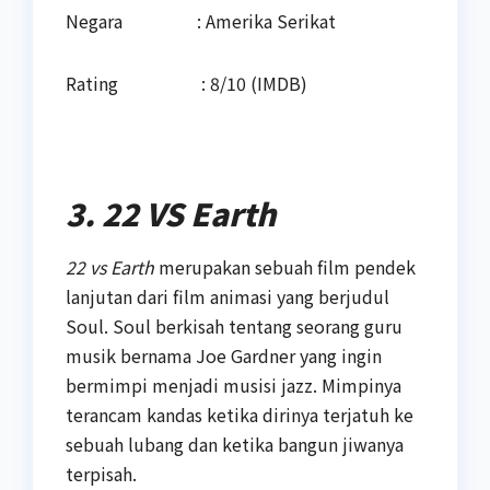
Negara : Amerika Serikat
Rating : 8/10 (IMDB)
3. 22 VS Earth
22 vs Earth
merupakan sebuah film pendek
lanjutan dari film animasi yang berjudul
Soul. Soul berkisah tentang seorang guru
musik bernama Joe Gardner yang ingin
bermimpi menjadi musisi jazz. Mimpinya
terancam kandas ketika dirinya terjatuh ke
sebuah lubang dan ketika bangun jiwanya
terpisah.