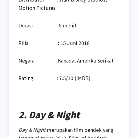
Motion Pictures
Durasi : 8 menit
Rilis : 15 Juni 2018
Negara : Kanada, Amerika Serikat
Rating : 7.5/10 (IMDB)
2. Day & Night
Day & Night
merupakan film pendek yang