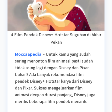
4 Film Pendek Disney+ Hotstar Suguhan di Akhir
Pekan
Moccaapedia
– Untuk kamu yang sudah
sering menonton film animasi pasti sudah
tidak asing lagi dengan Disney dan Pixar
bukan? Ada banyak rekomendasi film
pendek Disney+ Hotstar karya dari Disney
dan Pixar. Sukses mengeluarkan film
animasi dengan durasi panjang, Disney juga
merilis beberapa film pendek menarik.