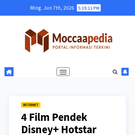
Skip
Ming. Jun 7th, 2026
5:19:12 PM
to
content
INTERNET
4 Film Pendek
Disney+ Hotstar