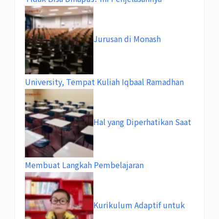
Jurusan di Monash
University, Tempat Kuliah Iqbaal Ramadhan
Hal yang Diperhatikan Saat
Membuat Langkah Pembelajaran
Kurikulum Adaptif untuk