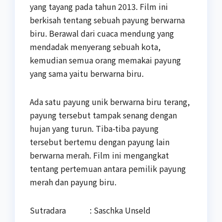
yang tayang pada tahun 2013. Film ini
berkisah tentang sebuah payung berwarna
biru. Berawal dari cuaca mendung yang
mendadak menyerang sebuah kota,
kemudian semua orang memakai payung
yang sama yaitu berwarna biru.
Ada satu payung unik berwarna biru terang,
payung tersebut tampak senang dengan
hujan yang turun. Tiba-tiba payung
tersebut bertemu dengan payung lain
berwarna merah. Film ini mengangkat
tentang pertemuan antara pemilik payung
merah dan payung biru.
Sutradara : Saschka Unseld