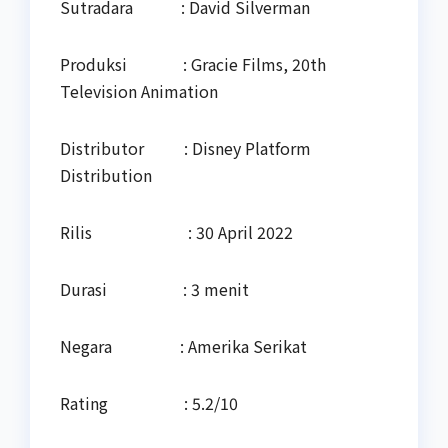
Sutradara : David Silverman
Produksi : Gracie Films, 20th
Television Animation
Distributor : Disney Platform
Distribution
Rilis : 30 April 2022
Durasi : 3 menit
Negara : Amerika Serikat
Rating : 5.2/10