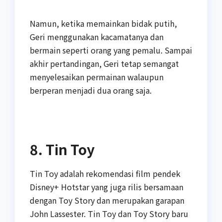
Namun, ketika memainkan bidak putih,
Geri menggunakan kacamatanya dan
bermain seperti orang yang pemalu. Sampai
akhir pertandingan, Geri tetap semangat
menyelesaikan permainan walaupun
berperan menjadi dua orang saja.
8. Tin Toy
Tin Toy adalah rekomendasi film pendek
Disney+ Hotstar yang juga rilis bersamaan
dengan Toy Story dan merupakan garapan
John Lassester. Tin Toy dan Toy Story baru