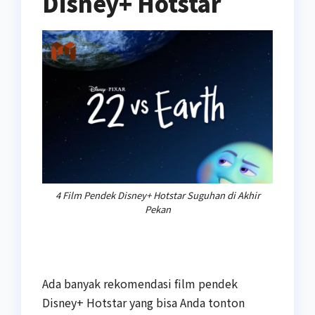
Disney+ Hotstar
4 Film Pendek Disney+ Hotstar Suguhan di Akhir
Pekan
Ada banyak rekomendasi film pendek
Disney+ Hotstar yang bisa Anda tonton