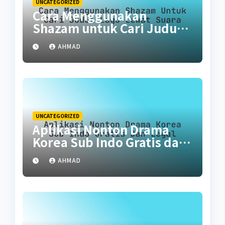
UNCATEGORIZED
Cara Menggunakan
Shazam untuk Cari Judul
Lagu Lewat Suara
AHMAD
UNCATEGORIZED
Aplikasi Nonton Drama
Korea Sub Indo Gratis dan
Legal
AHMAD