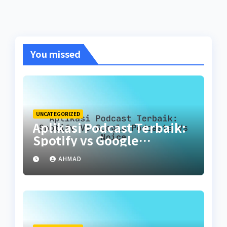
You missed
UNCATEGORIZED
Aplikasi Podcast Terbaik:
Spotify vs Google
Podcasts vs Noice
AHMAD