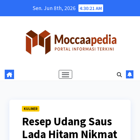
Skip
Sen. Jun 8th, 2026
4:30:23 AM
to
content
KULINER
Resep Udang Saus
Lada Hitam Nikmat