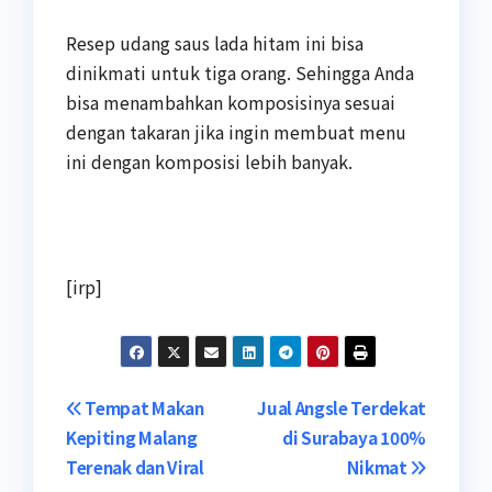
Resep udang saus lada hitam ini bisa
dinikmati untuk tiga orang. Sehingga Anda
bisa menambahkan komposisinya sesuai
dengan takaran jika ingin membuat menu
ini dengan komposisi lebih banyak.
[irp]
Navigasi
Tempat Makan
Jual Angsle Terdekat
Kepiting Malang
di Surabaya 100%
pos
Terenak dan Viral
Nikmat