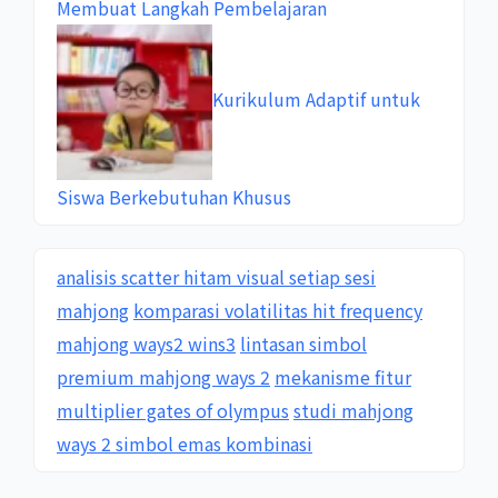
Membuat Langkah Pembelajaran
Kurikulum Adaptif untuk
Siswa Berkebutuhan Khusus
analisis scatter hitam visual setiap sesi
mahjong
komparasi volatilitas hit frequency
mahjong ways2 wins3
lintasan simbol
premium mahjong ways 2
mekanisme fitur
multiplier gates of olympus
studi mahjong
ways 2 simbol emas kombinasi