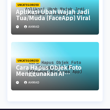
UNCATEGORIZED
Aplikasi Ubah Wajah Jadi
Tua/Muda (FaceApp) Viral
AHMAD
UNCATEGORIZED
Cara Hapus Objek Foto
Menggunakan AI
(Cleanup.pictures App)
AHMAD