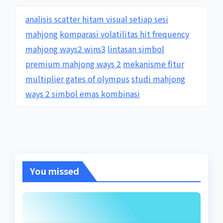
analisis scatter hitam visual setiap sesi
mahjong
komparasi volatilitas hit frequency
mahjong ways2 wins3
lintasan simbol
premium mahjong ways 2
mekanisme fitur
multiplier gates of olympus
studi mahjong
ways 2 simbol emas kombinasi
You missed