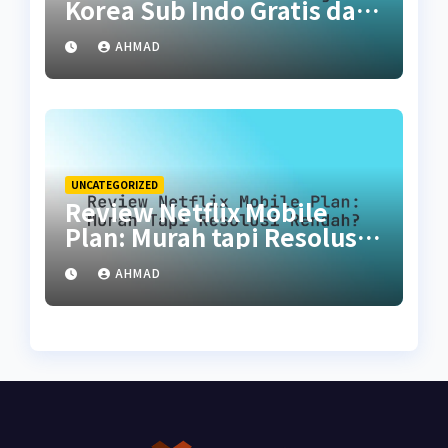
Korea Sub Indo Gratis dan
Legal
AHMAD
UNCATEGORIZED
Review Netflix Mobile
Plan: Murah tapi Resolusi
Rendah?
AHMAD