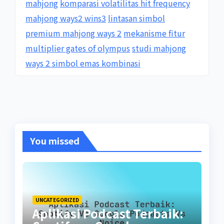
mahjong
komparasi volatilitas hit frequency
mahjong ways2 wins3
lintasan simbol
premium mahjong ways 2
mekanisme fitur
multiplier gates of olympus
studi mahjong
ways 2 simbol emas kombinasi
You missed
UNCATEGORIZED
Aplikasi Podcast Terbaik: