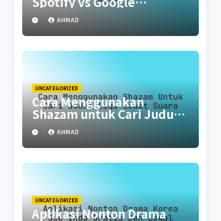
Spotify vs Google
Podcasts vs Noice
AHMAD
UNCATEGORIZED
Cara Menggunakan
Shazam untuk Cari Judul
Lagu Lewat Suara
AHMAD
UNCATEGORIZED
Aplikasi Nonton Drama