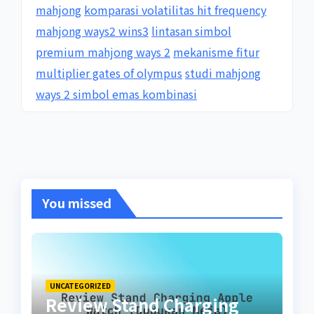
mahjong
komparasi volatilitas hit frequency
mahjong ways2 wins3
lintasan simbol
premium mahjong ways 2
mekanisme fitur
multiplier gates of olympus
studi mahjong
ways 2 simbol emas kombinasi
You missed
UNCATEGORIZED
Review Stand Charging