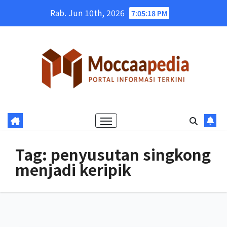
Skip
Rab. Jun 10th, 2026
7:05:19 PM
to
content
Tag:
penyusutan singkong
menjadi keripik