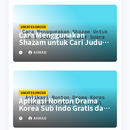
UNCATEGORIZED
Cara Menggunakan
Shazam untuk Cari Judul
Lagu Lewat Suara
AHMAD
UNCATEGORIZED
Aplikasi Nonton Drama
Korea Sub Indo Gratis dan
Legal
AHMAD