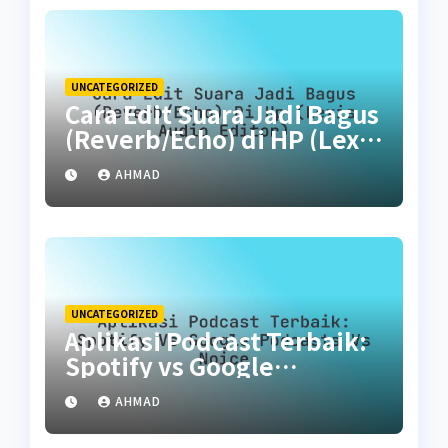
UNCATEGORIZED
Cara Edit Suara Jadi Bagus
(Reverb/Echo) di HP (Lexis
Audio Editor)
AHMAD
UNCATEGORIZED
Aplikasi Podcast Terbaik:
Spotify vs Google
Podcasts vs Noice
AHMAD