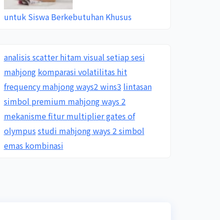
untuk Siswa Berkebutuhan Khusus
analisis scatter hitam visual setiap sesi
mahjong
komparasi volatilitas hit
frequency mahjong ways2 wins3
lintasan
simbol premium mahjong ways 2
mekanisme fitur multiplier gates of
olympus
studi mahjong ways 2 simbol
emas kombinasi