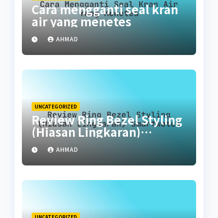
Cara mengganti seal kran
air yang menetes
AHMAD
UNCATEGORIZED
Review Ring Bezel Styling
(Hiasan Lingkaran)
Smartwatch
AHMAD
UNCATEGORIZED