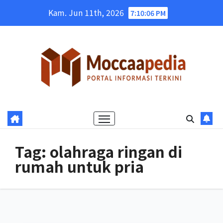
Skip
Kam. Jun 11th, 2026
7:10:07 PM
to
content
Tag:
olahraga ringan di
rumah untuk pria