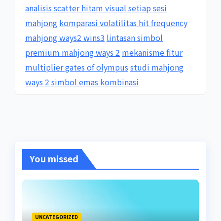
analisis scatter hitam visual setiap sesi
mahjong
komparasi volatilitas hit frequency
mahjong ways2 wins3
lintasan simbol
premium mahjong ways 2
mekanisme fitur
multiplier gates of olympus
studi mahjong
ways 2 simbol emas kombinasi
You missed
UNCATEGORIZED