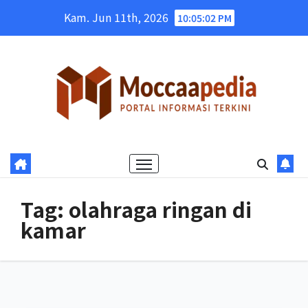
Skip
Kam. Jun 11th, 2026
10:05:03 PM
to
content
Tag:
olahraga ringan di
kamar