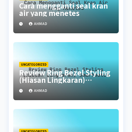
Cara mengganti seal kran
air yang menetes
AHMAD
UNCATEGORIZED
Review Ring Bezel Styling
(Hiasan Lingkaran)
Smartwatch
AHMAD
UNCATEGORIZED