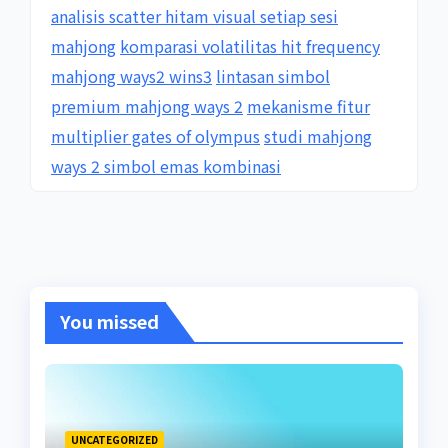
analisis scatter hitam visual setiap sesi
mahjong
komparasi volatilitas hit frequency
mahjong ways2 wins3
lintasan simbol
premium mahjong ways 2
mekanisme fitur
multiplier gates of olympus
studi mahjong
ways 2 simbol emas kombinasi
You missed
UNCATEGORIZED