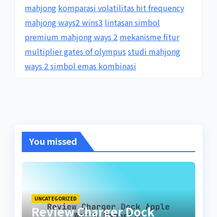
mahjong
komparasi volatilitas hit frequency
mahjong ways2 wins3
lintasan simbol
premium mahjong ways 2
mekanisme fitur
multiplier gates of olympus
studi mahjong
ways 2 simbol emas kombinasi
You missed
UNCATEGORIZED
Review Charger Dock