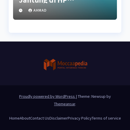
(Akuratkah?)
AHMAD
Proudly powered by WordPress
|
Theme: Newsup by
Themeansar
.
Home
About
Contact Us
Disclaimer
Privacy Policy
Terms of service