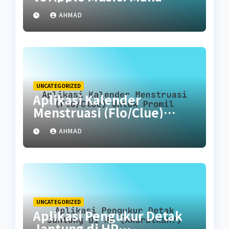
Paling Hemat Kuota?
AHMAD
UNCATEGORIZED
Aplikasi Kalender
Menstruasi (Flo/Clue)
untuk Promil
AHMAD
UNCATEGORIZED
Aplikasi Pengukur Detak
Jantung di HP