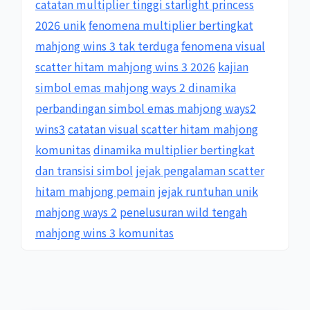
catatan multiplier tinggi starlight princess
2026 unik
fenomena multiplier bertingkat
mahjong wins 3 tak terduga
fenomena visual
scatter hitam mahjong wins 3 2026
kajian
simbol emas mahjong ways 2 dinamika
perbandingan simbol emas mahjong ways2
wins3
catatan visual scatter hitam mahjong
komunitas
dinamika multiplier bertingkat
dan transisi simbol
jejak pengalaman scatter
hitam mahjong pemain
jejak runtuhan unik
mahjong ways 2
penelusuran wild tengah
mahjong wins 3 komunitas