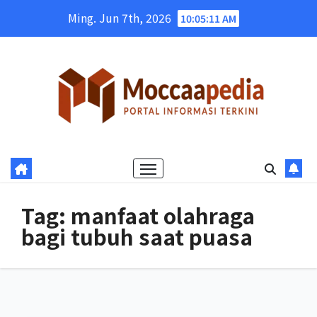
Skip
Ming. Jun 7th, 2026
10:05:11 AM
to
content
Tag:
manfaat olahraga
bagi tubuh saat puasa