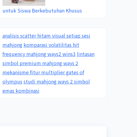
untuk Siswa Berkebutuhan Khusus
analisis scatter hitam visual setiap sesi
mahjong
komparasi volatilitas hit
frequency mahjong ways2 wins3
lintasan
simbol premium mahjong ways 2
mekanisme fitur multiplier gates of
olympus
studi mahjong ways 2 simbol
emas kombinasi