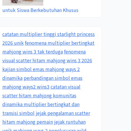
untuk Siswa Berkebutuhan Khusus
catatan multiplier tinggi starlight princess
2026 unik
fenomena multiplier bertingkat
mahjong wins 3 tak terduga
fenomena
visual scatter hitam mahjong wins 3 2026
kajian simbol emas mahjong ways 2
dinamika
perbandingan simbol emas
mahjong ways2 wins3
catatan visual
scatter hitam mahjong komunitas
dinamika multiplier bertingkat dan
transisi simbol
jejak pengalaman scatter
hitam mahjong pemain
jejak runtuhan
unik mahjong ways 2
penelusuran wild