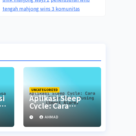
tengah mahjong wins 3 komunitas
UNCATEGORIZED
si
Aplikasi Sleep
ia
Cycle: Cara
Bangun Tidur
AHMAD
al
Tidak Pusing
(Smart Alarm)