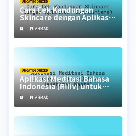
UNCATEGORIZED
Cara Cek Kandungan
Skincare dengan Aplikasi
(SkinCarisma)
AHMAD
UNCATEGORIZED
Aplikasi Meditasi Bahasa
Indonesia (Riliv) untuk
Kesehatan Mental
AHMAD