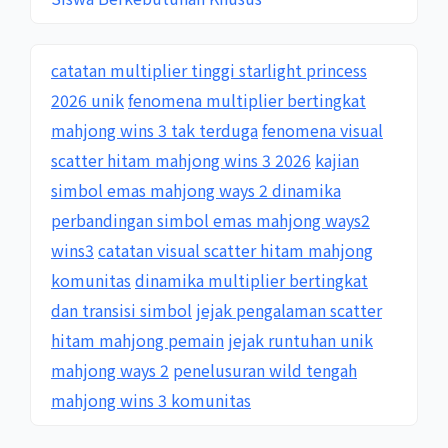
catatan multiplier tinggi starlight princess
2026 unik
fenomena multiplier bertingkat
mahjong wins 3 tak terduga
fenomena visual
scatter hitam mahjong wins 3 2026
kajian
simbol emas mahjong ways 2 dinamika
perbandingan simbol emas mahjong ways2
wins3
catatan visual scatter hitam mahjong
komunitas
dinamika multiplier bertingkat
dan transisi simbol
jejak pengalaman scatter
hitam mahjong pemain
jejak runtuhan unik
mahjong ways 2
penelusuran wild tengah
mahjong wins 3 komunitas