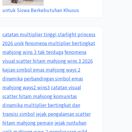
untuk Siswa Berkebutuhan Khusus
catatan multiplier tinggi starlight princess
2026 unik
fenomena multiplier bertingkat
mahjong wins 3 tak terduga
fenomena
visual scatter hitam mahjong wins 3 2026
kajian simbol emas mahjong ways 2
dinamika
perbandingan simbol emas
mahjong ways2 wins3
catatan visual
scatter hitam mahjong komunitas
dinamika multiplier bertingkat dan
transisi simbol
jejak pengalaman scatter
hitam mahjong pemain
jejak runtuhan
unik mahjong ways 2
penelusuran wild