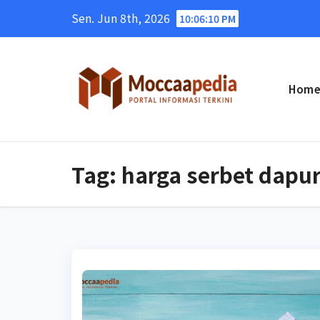
Skip
Sen. Jun 8th, 2026
10:06:10 PM
to
content
Hom
Tag:
harga serbet dapu