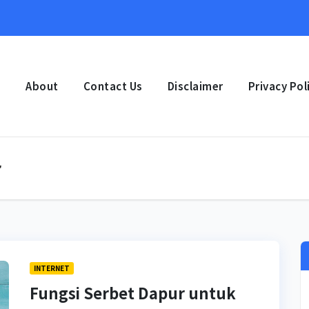
e
About
Contact Us
Disclaimer
Privacy Pol
r
INTERNET
Fungsi Serbet Dapur untuk