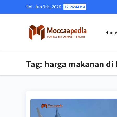
Skip
Sel. Jun 9th, 2026
12:26:44 PM
to
content
Hom
Tag:
harga makanan di 