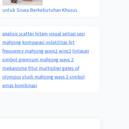
untuk Siswa Berkebutuhan Khusus
analisis scatter hitam visual setiap sesi
mahjong
komparasi volatilitas hit
frequency mahjong ways2 wins3
lintasan
simbol premium mahjong ways 2
mekanisme fitur multiplier gates of
olympus
studi mahjong ways 2 simbol
emas kombinasi