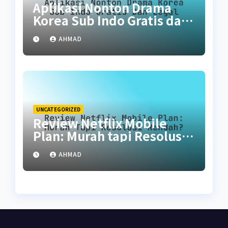
Aplikasi Nonton Drama
Korea Sub Indo Gratis dan
Legal
AHMAD
UNCATEGORIZED
Review Netflix Mobile
Plan: Murah tapi Resolusi
Rendah?
AHMAD