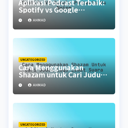
Aplikasi Podcast Terbaik:
Spotify vs Google
Podcasts vs Noice
AHMAD
UNCATEGORIZED
Cara Menggunakan
Shazam untuk Cari Judul
Lagu Lewat Suara
AHMAD
UNCATEGORIZED