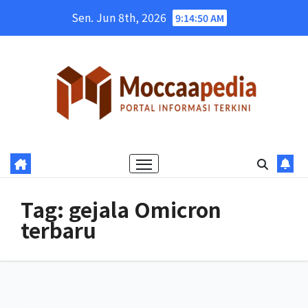
Skip
Sen. Jun 8th, 2026
9:14:51 AM
to
content
Tag:
gejala Omicron
terbaru