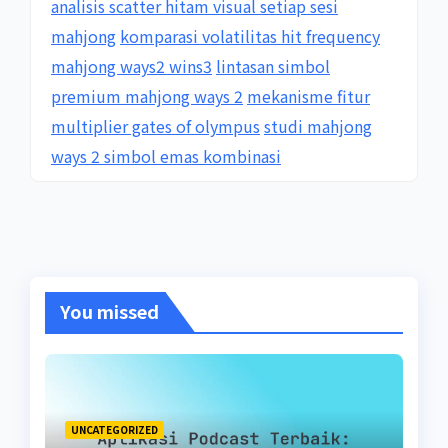
analisis scatter hitam visual setiap sesi
mahjong
komparasi volatilitas hit frequency
mahjong ways2 wins3
lintasan simbol
premium mahjong ways 2
mekanisme fitur
multiplier gates of olympus
studi mahjong
ways 2 simbol emas kombinasi
You missed
UNCATEGORIZED