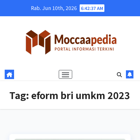
Skip
Rab. Jun 10th, 2026
6:42:38 AM
to
content
Tag:
eform bri umkm 2023