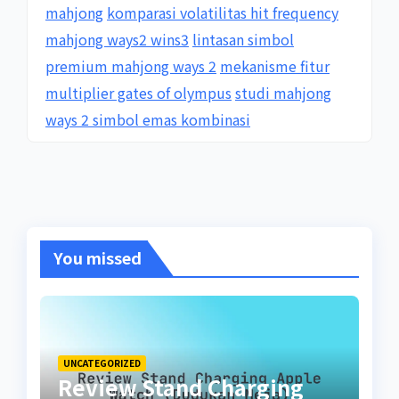
mahjong
komparasi volatilitas hit frequency
mahjong ways2 wins3
lintasan simbol
premium mahjong ways 2
mekanisme fitur
multiplier gates of olympus
studi mahjong
ways 2 simbol emas kombinasi
You missed
UNCATEGORIZED
Review Stand Charging