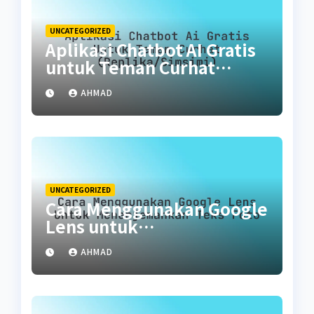
UNCATEGORIZED
Aplikasi Chatbot AI Gratis
untuk Teman Curhat
(Replika/SimSimi)
AHMAD
UNCATEGORIZED
Cara Menggunakan Google
Lens untuk
Menerjemahkan Teks Foto
AHMAD