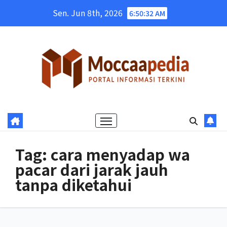
Skip
Sen. Jun 8th, 2026
6:50:32 AM
to
content
Tag:
cara menyadap wa
pacar dari jarak jauh
tanpa diketahui