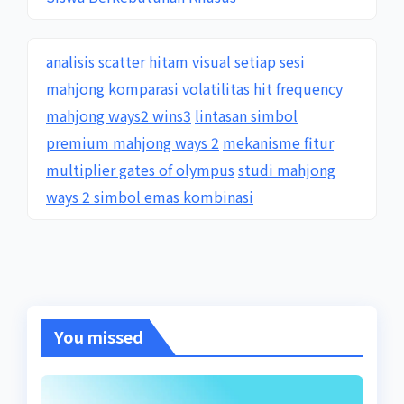
analisis scatter hitam visual setiap sesi
mahjong
komparasi volatilitas hit frequency
mahjong ways2 wins3
lintasan simbol
premium mahjong ways 2
mekanisme fitur
multiplier gates of olympus
studi mahjong
ways 2 simbol emas kombinasi
You missed