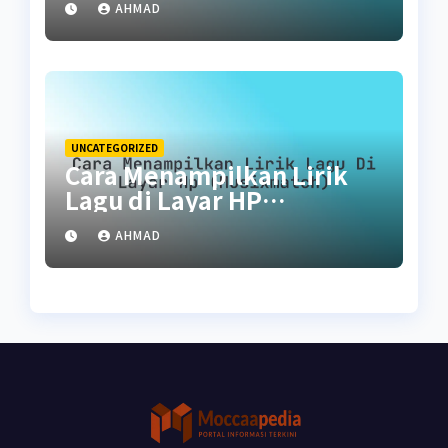
AHMAD
UNCATEGORIZED
Cara Menampilkan Lirik
Lagu di Layar HP
(Musixmatch)
AHMAD