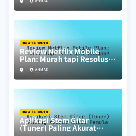
AHMAD
UNCATEGORIZED
Review Netflix Mobile
Plan: Murah tapi Resolusi
Rendah?
AHMAD
UNCATEGORIZED
Aplikasi Stem Gitar
(Tuner) Paling Akurat
untuk Pemula