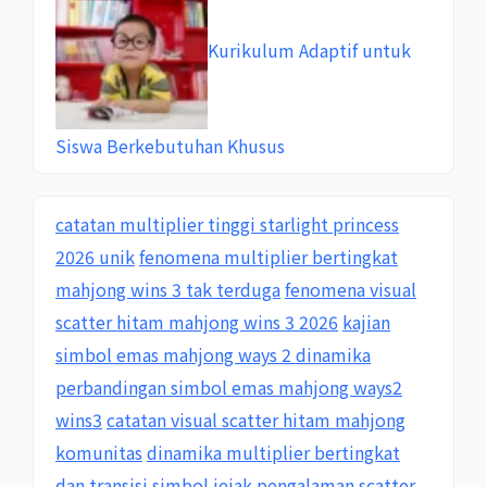
Kurikulum Adaptif untuk
Siswa Berkebutuhan Khusus
catatan multiplier tinggi starlight princess
2026 unik
fenomena multiplier bertingkat
mahjong wins 3 tak terduga
fenomena visual
scatter hitam mahjong wins 3 2026
kajian
simbol emas mahjong ways 2 dinamika
perbandingan simbol emas mahjong ways2
wins3
catatan visual scatter hitam mahjong
komunitas
dinamika multiplier bertingkat
dan transisi simbol
jejak pengalaman scatter