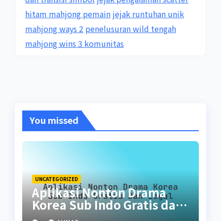
hitam mahjong pemain
jejak runtuhan unik
mahjong ways 2
penelusuran wild tengah
mahjong wins 3 komunitas
You missed
UNCATEGORIZED
Aplikasi Nonton Drama
Korea Sub Indo Gratis dan
Legal