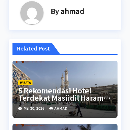
By
ahmad
Related Post
WISATA
5 Rekomendasi Hotel
Terdekat Masjidil Haram
Terbaik
MEI 30, 2026
AHMAD