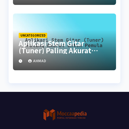
UNCATEGORIZED
Aplikasi Stem Gitar
(Tuner) Paling Akurat
untuk Pemula
AHMAD