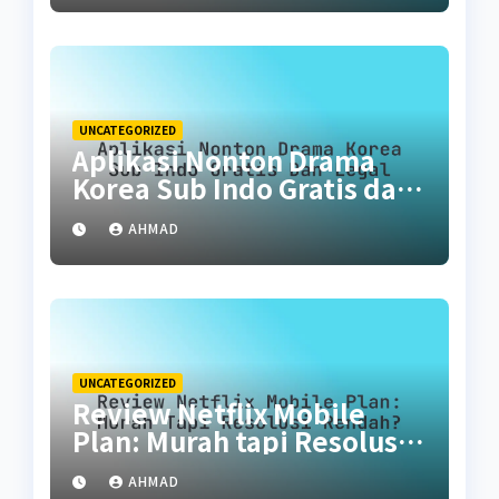
UNCATEGORIZED
Aplikasi Nonton Drama
Korea Sub Indo Gratis dan
Legal
AHMAD
UNCATEGORIZED
Review Netflix Mobile
Plan: Murah tapi Resolusi
Rendah?
AHMAD