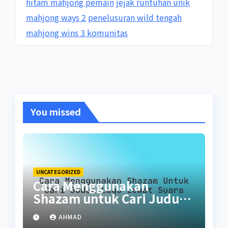
hitam mahjong pemain
jejak runtuhan unik
mahjong ways 2
penelusuran wild tengah
mahjong wins 3 komunitas
You missed
UNCATEGORIZED
Cara Menggunakan
Shazam untuk Cari Judul
Lagu Lewat Suara
AHMAD