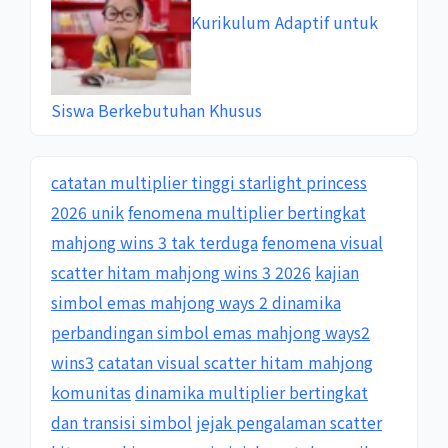
Kurikulum Adaptif untuk
Siswa Berkebutuhan Khusus
catatan multiplier tinggi starlight princess
2026 unik
fenomena multiplier bertingkat
mahjong wins 3 tak terduga
fenomena visual
scatter hitam mahjong wins 3 2026
kajian
simbol emas mahjong ways 2 dinamika
perbandingan simbol emas mahjong ways2
wins3
catatan visual scatter hitam mahjong
komunitas
dinamika multiplier bertingkat
dan transisi simbol
jejak pengalaman scatter