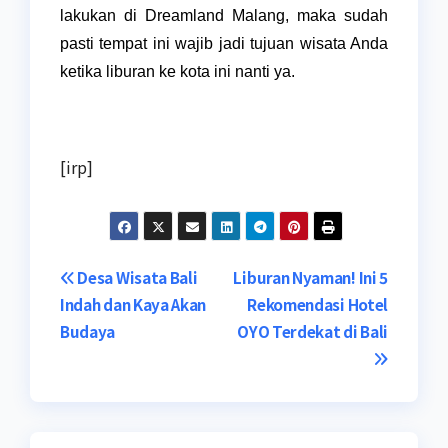
lakukan di Dreamland Malang, maka sudah
pasti tempat ini wajib jadi tujuan wisata Anda
ketika liburan ke kota ini nanti ya.
[irp]
Navigasi
Desa Wisata Bali
Liburan Nyaman! Ini 5
Indah dan Kaya Akan
Rekomendasi Hotel
pos
Budaya
OYO Terdekat di Bali