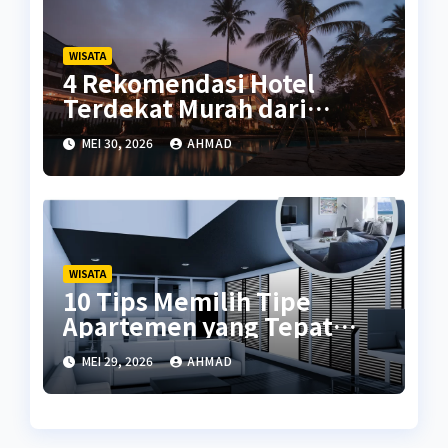
WISATA
4 Rekomendasi Hotel
Terdekat Murah dari
Malioboro
MEI 30, 2026
AHMAD
WISATA
10 Tips Memilih Tipe
Apartemen yang Tepat
untuk Anda
MEI 29, 2026
AHMAD